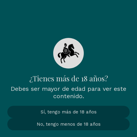
Forgot your password? No
problem. Just let us know your
email address and we will email
you a password reset link that
will allow you to choose a new
one.
Email
¿Tienes más de 18 años?
Email Password Reset Link
Debes ser mayor de edad para ver este
contenido.
Sí, tengo más de 18 años
No, tengo menos de 18 años